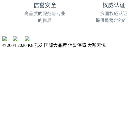
© 2004-
2026
K8凯发-国际大品牌 信誉保障 大额无忧