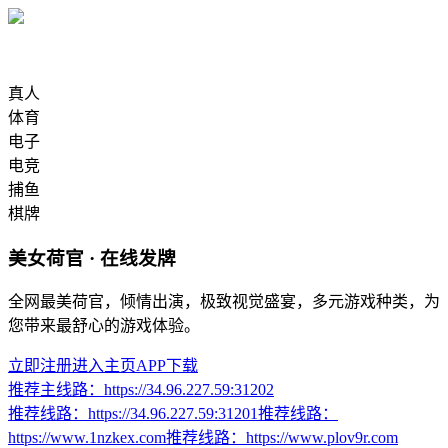
真人
体育
电子
电竞
捕鱼
棋牌
美女荷官 · 在线发牌
全网最美荷官，倾情出演，极致视觉盛宴，多元游戏种类，为
您带来最舒心的游戏体验。
立即注册
进入主页
APP下载
推荐主线路：
https://34.96.227.59:31202
推荐线路：
https://34.96.227.59:31201
推荐线路：
https://www.1nzkex.com
推荐线路：
https://www.plov9r.com