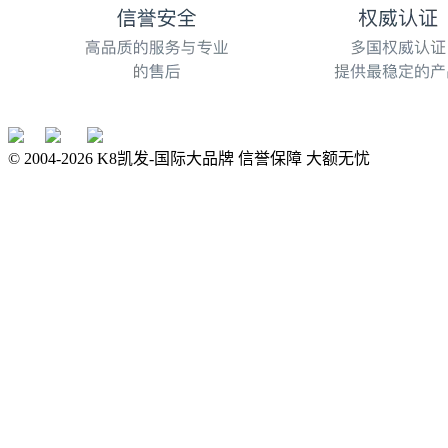
© 2004-
2026
K8凯发-国际大品牌 信誉保障 大额无忧