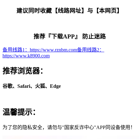
建议同时收藏【线路网址】与【本网页】
推荐『下载APP』 防止迷路
备用线路
1
：
https://www.rznbm.com
备用线路
2
：
https://www.k8900.com
推荐浏览器：
谷歌、Safari、火狐、Edge
温馨提示：
为了您的隐私安全，请勿与"国家反诈中心"APP同设备使用！