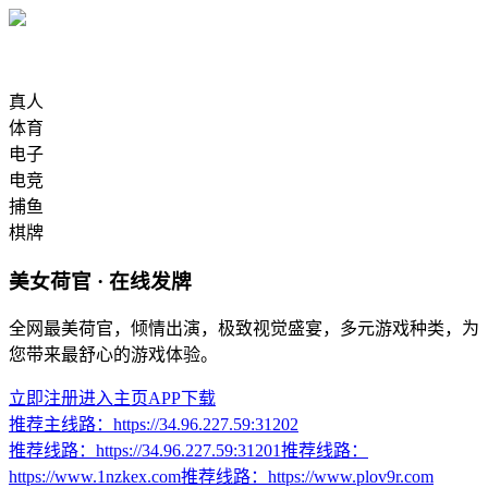
真人
体育
电子
电竞
捕鱼
棋牌
美女荷官 · 在线发牌
全网最美荷官，倾情出演，极致视觉盛宴，多元游戏种类，为
您带来最舒心的游戏体验。
立即注册
进入主页
APP下载
推荐主线路：
https://34.96.227.59:31202
推荐线路：
https://34.96.227.59:31201
推荐线路：
https://www.1nzkex.com
推荐线路：
https://www.plov9r.com