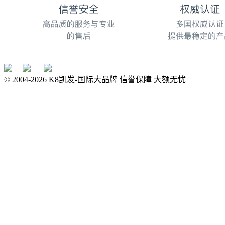
© 2004-
2026
K8凯发-国际大品牌 信誉保障 大额无忧