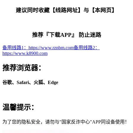
建议同时收藏【线路网址】与【本网页】
推荐『下载APP』 防止迷路
备用线路
1
：
https://www.rznbm.com
备用线路
2
：
https://www.k8900.com
推荐浏览器：
谷歌、Safari、火狐、Edge
温馨提示：
为了您的隐私安全，请勿与"国家反诈中心"APP同设备使用！