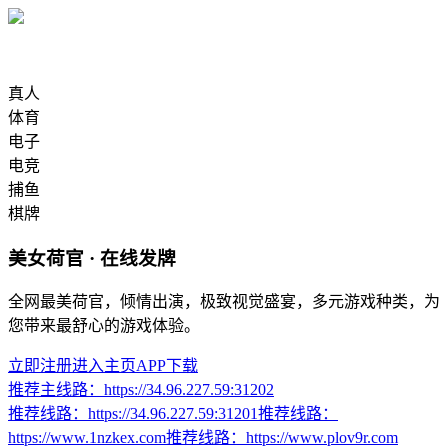
真人
体育
电子
电竞
捕鱼
棋牌
美女荷官 · 在线发牌
全网最美荷官，倾情出演，极致视觉盛宴，多元游戏种类，为
您带来最舒心的游戏体验。
立即注册
进入主页
APP下载
推荐主线路：
https://34.96.227.59:31202
推荐线路：
https://34.96.227.59:31201
推荐线路：
https://www.1nzkex.com
推荐线路：
https://www.plov9r.com