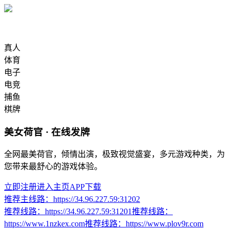
真人
体育
电子
电竞
捕鱼
棋牌
美女荷官 · 在线发牌
全网最美荷官，倾情出演，极致视觉盛宴，多元游戏种类，为
您带来最舒心的游戏体验。
立即注册
进入主页
APP下载
推荐主线路：
https://34.96.227.59:31202
推荐线路：
https://34.96.227.59:31201
推荐线路：
https://www.1nzkex.com
推荐线路：
https://www.plov9r.com