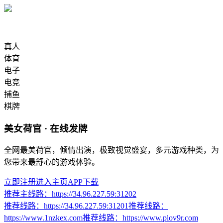
真人
体育
电子
电竞
捕鱼
棋牌
美女荷官 · 在线发牌
全网最美荷官，倾情出演，极致视觉盛宴，多元游戏种类，为
您带来最舒心的游戏体验。
立即注册
进入主页
APP下载
推荐主线路：
https://34.96.227.59:31202
推荐线路：
https://34.96.227.59:31201
推荐线路：
https://www.1nzkex.com
推荐线路：
https://www.plov9r.com