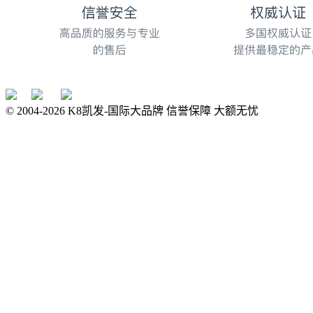
© 2004-
2026
K8凯发-国际大品牌 信誉保障 大额无忧