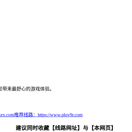
您带来最舒心的游戏体验。
kex.com
推荐线路：
https://www.plov9r.com
建议同时收藏【线路网址】与【本网页】