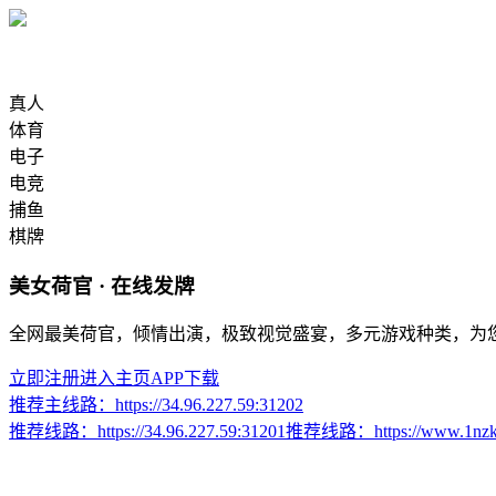
真人
体育
电子
电竞
捕鱼
棋牌
美女荷官 · 在线发牌
全网最美荷官，倾情出演，极致视觉盛宴，多元游戏种类，为
立即注册
进入主页
APP下载
推荐主线路：
https://34.96.227.59:31202
推荐线路：
https://34.96.227.59:31201
推荐线路：
https://www.1nz