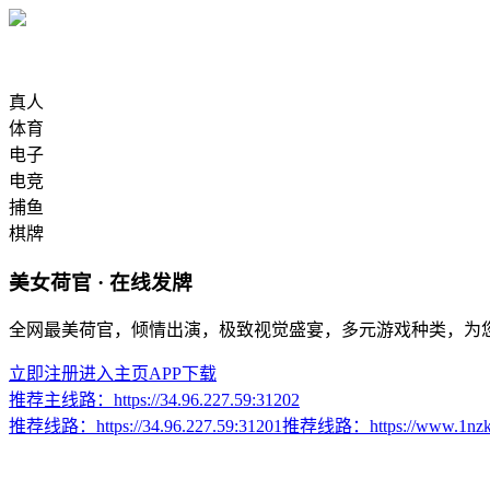
真人
体育
电子
电竞
捕鱼
棋牌
美女荷官 · 在线发牌
全网最美荷官，倾情出演，极致视觉盛宴，多元游戏种类，为
立即注册
进入主页
APP下载
推荐主线路：
https://34.96.227.59:31202
推荐线路：
https://34.96.227.59:31201
推荐线路：
https://www.1nz