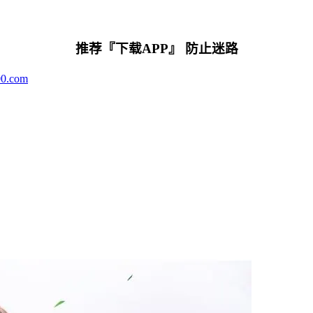
推荐『下载APP』 防止迷路
00.com