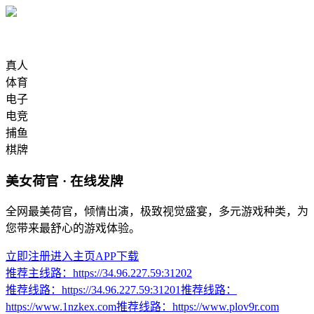
真人
体育
电子
电竞
捕鱼
棋牌
美女荷官 · 在线发牌
全网最美荷官，倾情出演，极致视觉盛宴，多元游戏种类，为
您带来最舒心的游戏体验。
立即注册
进入主页
APP下载
推荐主线路：
https://34.96.227.59:31202
推荐线路：
https://34.96.227.59:31201
推荐线路：
https://www.1nzkex.com
推荐线路：
https://www.plov9r.com