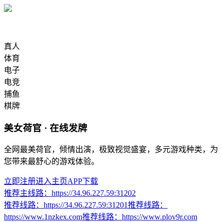
真人
体育
电子
电竞
捕鱼
棋牌
美女荷官 · 在线发牌
全网最美荷官，倾情出演，极致视觉盛宴，多元游戏种类，为
您带来最舒心的游戏体验。
立即注册
进入主页
APP下载
推荐主线路：
https://34.96.227.59:31202
推荐线路：
https://34.96.227.59:31201
推荐线路：
https://www.1nzkex.com
推荐线路：
https://www.plov9r.com