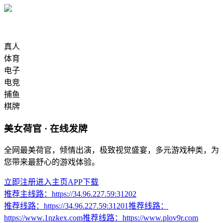
真人
体育
电子
电竞
捕鱼
棋牌
美女荷官 · 在线发牌
全网最美荷官，倾情出演，极致视觉盛宴，多元游戏种类，为
您带来最舒心的游戏体验。
立即注册
进入主页
APP下载
推荐主线路：
https://34.96.227.59:31202
推荐线路：
https://34.96.227.59:31201
推荐线路：
https://www.1nzkex.com
推荐线路：
https://www.plov9r.com