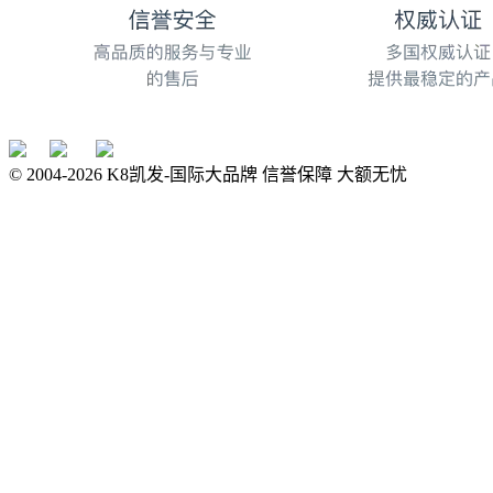
© 2004-
2026
K8凯发-国际大品牌 信誉保障 大额无忧