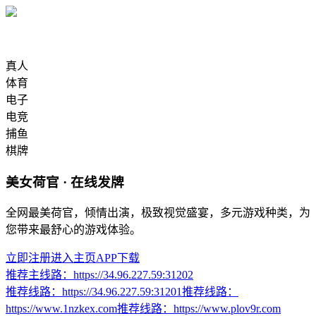
真人
体育
电子
电竞
捕鱼
棋牌
美女荷官 · 在线发牌
全网最美荷官，倾情出演，极致视觉盛宴，多元游戏种类，为
您带来最舒心的游戏体验。
立即注册
进入主页
APP下载
推荐主线路：
https://34.96.227.59:31202
推荐线路：
https://34.96.227.59:31201
推荐线路：
https://www.1nzkex.com
推荐线路：
https://www.plov9r.com