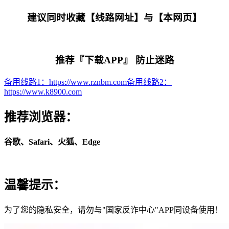
建议同时收藏【线路网址】与【本网页】
推荐『下载APP』 防止迷路
备用线路
1
：
https://www.rznbm.com
备用线路
2
：
https://www.k8900.com
推荐浏览器：
谷歌、Safari、火狐、Edge
温馨提示：
为了您的隐私安全，请勿与"国家反诈中心"APP同设备使用！