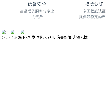
© 2004-
2026
K8凯发-国际大品牌 信誉保障 大额无忧