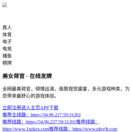
真人
体育
电子
电竞
捕鱼
棋牌
美女荷官 · 在线发牌
全网最美荷官，倾情出演，极致视觉盛宴，多元游戏种类，为
您带来最舒心的游戏体验。
立即注册
进入主页
APP下载
推荐主线路：
https://34.96.227.59:31202
推荐线路：
https://34.96.227.59:31201
推荐线路：
https://www.1nzkex.com
推荐线路：
https://www.plov9r.com