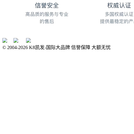
© 2004-
2026
K8凯发-国际大品牌 信誉保障 大额无忧