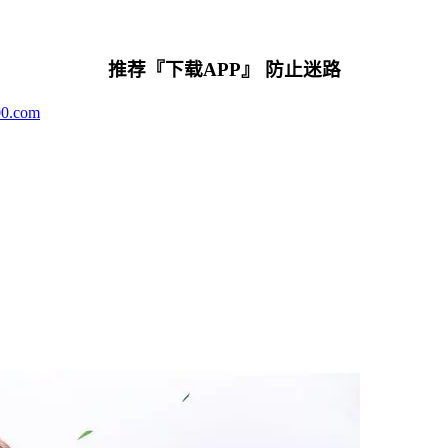
推荐『下载APP』 防止迷路
00.com