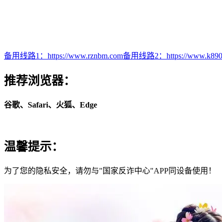
备用线路
1
：
https://www.rznbm.com
备用线路
2
：
https://www.k89
推荐浏览器：
谷歌、Safari、火狐、Edge
温馨提示：
为了您的隐私安全，请勿与"国家反诈中心"APP同设备使用！